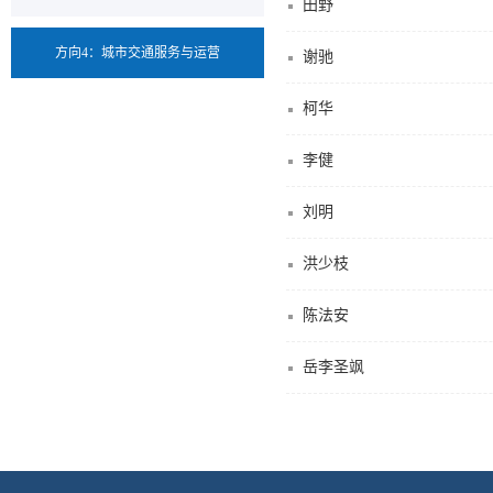
田野
方向4：城市交通服务与运营
谢驰
柯华
李健
刘明
洪少枝
陈法安
岳李圣飒